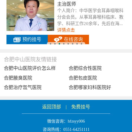
副主任医师
喉科
医师简介：毕业于安徽医科大
、教
本科学士学位，毕业后从事妇
...
作二十余年。具有扎实的专业理.
详情点击
预约挂号
在线咨询
合肥中山医院友情链接
合肥中山医院评价怎么样
合肥综合性医院
合肥腋臭医院
合肥包皮医院
合肥治疗氙气医院
合肥哪家妇科医院好
返回顶部
|
免费挂号
微信咨询：
hfzsyy006
咨询热线：0551-64251111