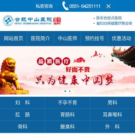
网站首页
医院简介
中山医师
预约挂号
优惠活动
妇 科
不孕不育
男科
肛 肠
胃肠科
耳鼻喉科
骨科
腋臭科
外 科